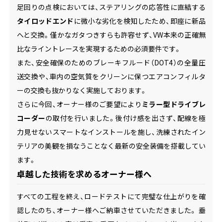
足回りの点検においては、ステアリングの応答性に直結する
タイロッドエンド
に微小な劣化を検知したため、即座に新品
へと交換。僅かなガタつきすらも許容せず、VW本来の正確無
比なライントレースを実現するための必須要件です。
また、安全確保のためのブレーキフルード（DOT4）の全量圧
送交換や、車内の空気質をクリーンに保つエアコンフィルタ
ーの交換も抜かりなく実施しております。
さらに今回、オーナー様のご要望により
ミラー型ドライブレ
コーダー
の取付を行いました。後付け感を出さず、配線を極
力見せないスマートなインストールを施し、洗練されたイン
テリアの美観を損なうことなく最新の安全装備を搭載してい
ます。
卓越した技術を求めるオーナー様へ
すべての工程を終え、ロードテストにて完璧な仕上がりを確
認したのち、オーナー様へご納車させていただきました。 垂