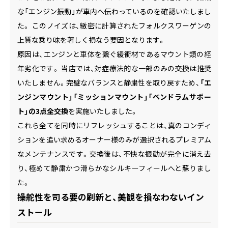
な「エンジン振動」が車内へ伝わっているのを確認いたしまし
た。 このノイズは、緻密に計算されたフォルクスワーゲンの
上質な乗り味を著しく損なう要因となります。
原因は、エンジンと車体を繋ぐ緩衝材であるマウント類の経
年劣化です。 当店では、対症療法的な一部のみの交換は推奨
いたしません。完璧なバランスと静粛性を取り戻すため、
「エ
ンジンマウント」「ミッションマウント」「ペンドラムサポー
ト」の3点全交換
を実施いたしました。
これら全てを同時にリフレッシュすることは、真のコンディ
ションを追い求めるオーナー様のみが選択されるプレミアム
なメンテナンスです。交換後は、不快な振動が完全に消え去
り、極めて静粛かつ滑らかなシルキーフィールへと蘇りまし
た。
操舵性を司る要の刷新と、美観を損なわないイン
ストール