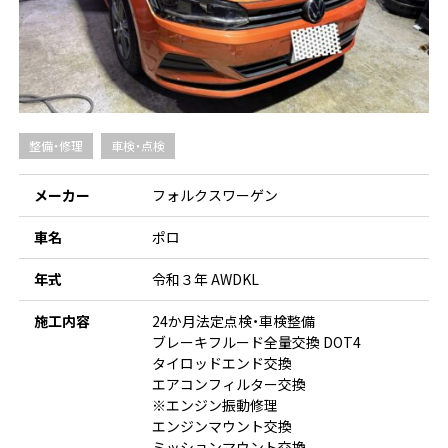
整備・修理
車検・点検
メーカー
フォルクスワーゲン
車名
ポロ
年式
令和３年 AWDKL
施工内容
24か月法定点検・車検整備
ブレーキフルード全量交換 DOT4
タイロッドエンド交換
エアコンフィルター交換
※エンジン振動修理
エンジンマウント交換
ミッションマウント交換