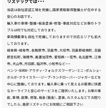
リズテックでは・・・
当店は自社認証工場を完備し国家資格取得整備士が在中する
安心のお店です。
輸入車の車検・整備・板金塗装・修理・事故対応などお車のトラ
ブルは何でも対応しております。
車両積載車も自社で完備しておりますので対応エリアも拡大
しております。
岐阜県・岐阜市、各務原市、羽島市、大垣市、羽島郡岐南町、羽島
郡笠松町、瑞穂市、美濃加茂市、愛知県・一宮市、名古屋市、江南
市、犬山市、丹羽郡、稲沢市、小牧市など・・・
ベンツ・BMW・アウディ・フォルクスワーゲン・ミニ・ポルシェ・
ボルボ・クライスラー・ジープ・ランドローバー・ジャガーなどを
中心に整備しております。輸入車に乗って見えるお客様に快適
なカーライフと安心のサービスをご提供いたします。お車の事
故、車検、故障、修理、板金（鈑金）、塗装、カスタムなどでお困り
でしたら、是非リズテックにお気軽にご相談下さい