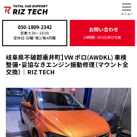
施工事例
メニュー
050-1809-2342
お問い合わせ
営業:9:30〜18:00
24時間・365日受付可能
定休日：日曜・第2/第4月曜
TOP
>
施工事例
>
整備・修理
>
岐阜県不破郡垂井町】VW ポロ(AWDKL) 車検整備・妥協なき
岐阜県不破郡垂井町】VW ポロ(AWDKL) 車検
整備・妥協なきエンジン振動修理（マウント全
交換）｜RIZ TECH