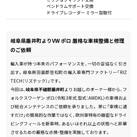
ペンドラムサポート交換
ドライブレコーダー ミラー型取付
岐阜県垂井町よりVW ポロ 厳格な車検整備と修理
のご依頼
輸入車が持つ本来のパフォーマンスを、一切の妥協なく引き
出す。岐阜県羽島郡笠松町の輸入車専門ファクトリー「RIZ
TECH（リズテック）」です。
今回は、
岐阜県不破郡垂井町
よりお越しのオーナー様から、フ
ォルクスワーゲン ポロ（令和3年式 型式：AWDKL）の車検およ
び総合メンテナンスのご依頼を承りました。 単に「車検に通
すだけ」の簡易的な作業ではなく、欧州車特有の緻密なドライ
ビングフィールを新車時、あるいはそれ以上の状態へと昇華
させるための厳格な点検・整備を実施しております。