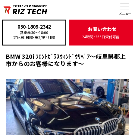
施工事例
メニュー
050-1809-2342
お問い合わせ
営業:9:30〜18:00
24時間・365日受付可能
定休日：日曜・第2/第4月曜
TOP
>
施工事例
>
整備・修理
>
BMW 320i ﾌﾛﾝﾄｶﾞﾗｽｳｨﾝﾄﾞｳﾘﾍﾟｱ～岐阜県郡上市から
BMW 320i ﾌﾛﾝﾄｶﾞﾗｽｳｨﾝﾄﾞｳﾘﾍﾟｱ～岐阜県郡上
市からのお客様になります～