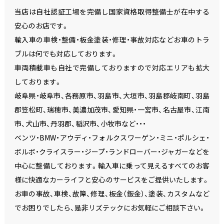
当店は自社認証工場を完備し国家資格取得整備士が在中する
安心のお店です。
輸入車の車検・整備・板金塗装・修理・事故対応などお車のトラ
ブルは何でも対応しております。
車両積載車も自社で完備しておりますので対応エリアも拡大
しております。
岐阜県・岐阜市、各務原市、羽島市、大垣市、羽島郡岐南町、羽島
郡笠松町、瑞穂市、美濃加茂市、愛知県・一宮市、名古屋市、江南
市、犬山市、丹羽郡、稲沢市、小牧市など・・・
ベンツ・BMW・アウディ・フォルクスワーゲン・ミニ・ポルシェ・
ボルボ・クライスラー・ジープ・ランドローバー・ジャガーなどを
中心に整備しております。輸入車に乗って見えるすべてのお客
様に快適なカーライフと安心のサービスをご提供いたします。
お車の事故、車検、故障、修理、板金（鈑金）、塗装、カスタムなど
でお困りでしたら、是非リズテックにお気軽にご相談下さい。