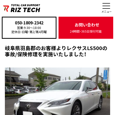
施工事例
メニュー
050-1809-2342
お問い合わせ
営業:9:30〜18:00
24時間・365日受付可能
定休日：日曜・第2/第4月曜
TOP
>
施工事例
>
鈑金・塗装
>
岐阜県羽島郡のお客様よりレクサスLS500の事故/保険修
岐阜県羽島郡のお客様よりレクサスLS500の
事故/保険修理を実施いたしました！