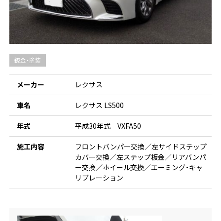
鈑金・塗装
メーカー
レクサス
車名
レクサス LS500
年式
平成30年式 VXFA50
施工内容
フロントバンパー交換／左サイドステップ
カバー交換／左ステップ板金／リアバンパ
ー交換／ホイール交換／エーミング・キャ
リブレーション