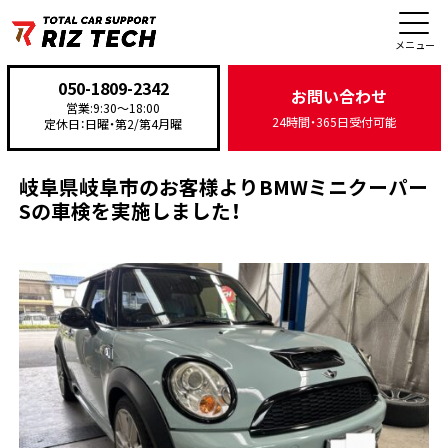
施工事例
メニュー
050-1809-2342
お問い合わせ
営業:9:30〜18:00
24時間・365日受付可能
定休日：日曜・第2/第4月曜
TOP
>
施工事例
>
車検・点検
>
岐阜県岐阜市のお客様よりBMWミニクーパーSの車検を実
岐阜県岐阜市のお客様よりBMWミニクーパー
Sの車検を実施しました！