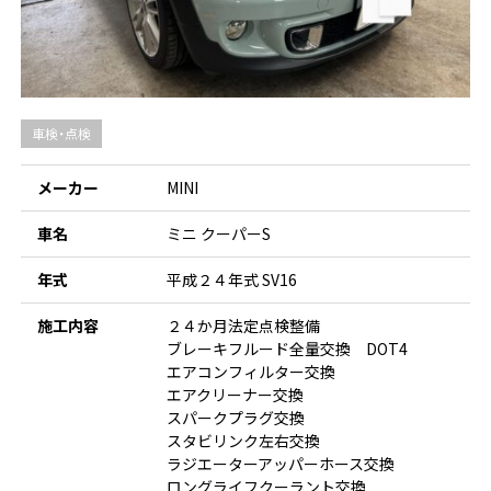
車検・点検
メーカー
MINI
車名
ミニ クーパーS
年式
平成２４年式 SV16
施工内容
２４か月法定点検整備
ブレーキフルード全量交換 DOT4
エアコンフィルター交換
エアクリーナー交換
スパークプラグ交換
スタビリンク左右交換
ラジエーターアッパーホース交換
ロングライフクーラント交換