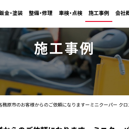
鈑金・塗装
整備・修理
車検・点検
施工事例
会社
施工事例
各務原市のお客様からのご依頼になりますーミニクーパー クロ