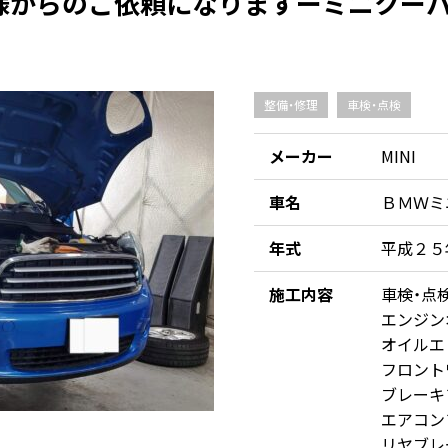
からのご依頼になりますーミニクーパ
整備・修理
車検・点検
メーカー
MINI
車名
ＢＭＷミ
年式
平成２５
施工内容
車検・点
エンジン
オイルエ
フロント
ブレーキ
エアコン
リヤブレ