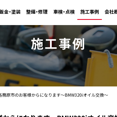
鈑金・塗装
整備・修理
車検・点検
施工事例
会社
施工事例
各務原市のお客様からになります～BMW320iオイル交換～