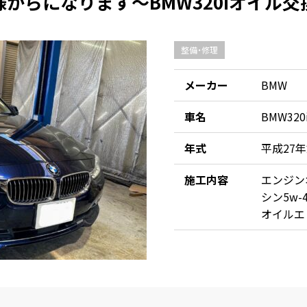
からになります～BMW320iオイル交
整備・修理
メーカー
BMW
車名
BMW32
年式
平成27年式
施工内容
エンジン
シン5w-4
オイルエ