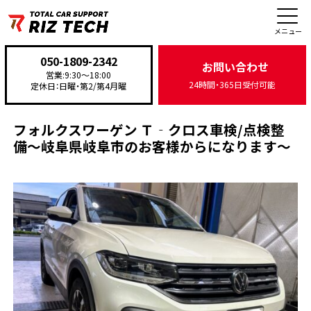
施工事例
メニュー
050-1809-2342
お問い合わせ
営業:9:30〜18:00
24時間・365日受付可能
定休日：日曜・第2/第4月曜
TOP
>
施工事例
>
車検・点検
>
フォルクスワーゲン Ｔ‐クロス車検/点検整備～岐阜県岐
フォルクスワーゲン Ｔ‐クロス車検/点検整
備～岐阜県岐阜市のお客様からになります～